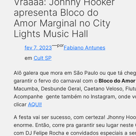
Vráááá: Johnny Hooker
apresenta Bloco do
Amor Marginal no City
Lights Music Hall
—
por
fev 7, 2023
Fabiano Antunes
em
Cult SP
Alô galera que mora em São Paulo ou que tá cheg
garantir o fervo do carnaval com o
Bloco do Amor
Macumba, Desbunde Geral, Caetano Veloso, Flutua,
Acompanhe gente também no Instagram, onde você
clicar
AQUI!
A festa vai ser sucesso, com certeza! Jhonny Ho
enorme. Então, corre pra garantir seu lugar neste
com DJ Felipe Rocha e convidados especiais a se