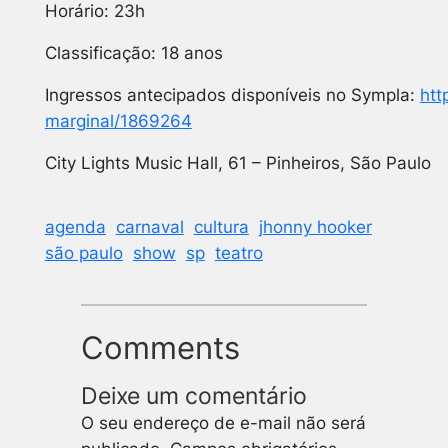
Horário: 23h
Classificação: 18 anos
Ingressos antecipados disponíveis no Sympla:
htt
marginal/1869264
City Lights Music Hall, 61 – Pinheiros, São Paulo
agenda
carnaval
cultura
jhonny hooker
são paulo
show
sp
teatro
Comments
Deixe um comentário
O seu endereço de e-mail não será