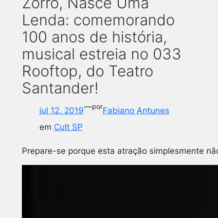
Zorro, Nasce Uma
Lenda: comemorando
100 anos de história,
musical estreia no 033
Rooftop, do Teatro
Santander!
—
por
jul 12, 2019
Fabiano Antunes
em
Cult SP
Prepare-se porque esta atração simplesmente não 