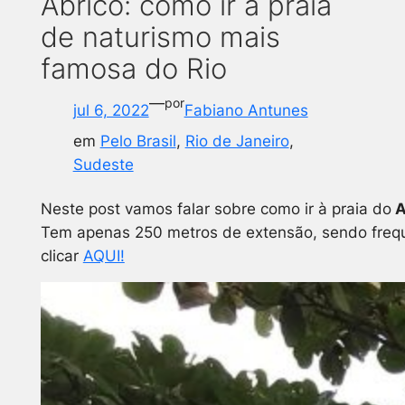
Abricó: como ir à praia
de naturismo mais
famosa do Rio
—
por
jul 6, 2022
Fabiano Antunes
em
Pelo Brasil
, 
Rio de Janeiro
, 
Sudeste
Neste post vamos falar sobre como ir à praia do
A
Tem apenas 250 metros de extensão, sendo frequ
clicar
AQUI!