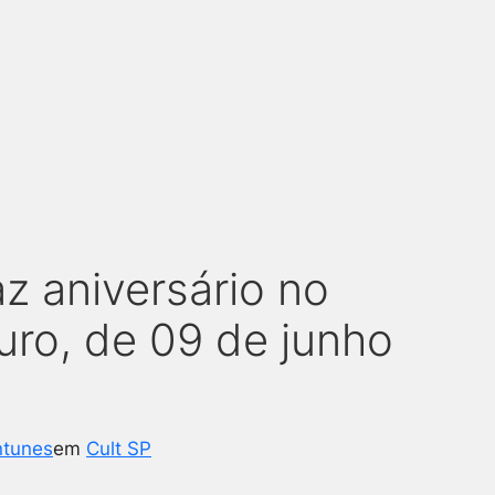
z aniversário no
uro, de 09 de junho
ntunes
em
Cult SP