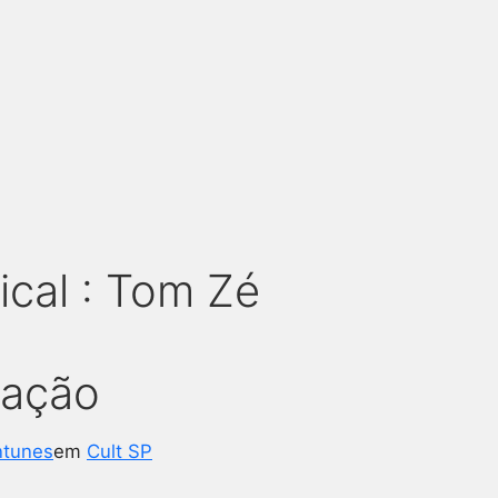
cal : Tom Zé
ração
ntunes
em
Cult SP