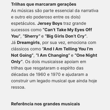
Trilhas que marcaram gerações
As músicas são parte essencial da narrativa
e outro elo poderoso entre os dois)
espetáculos.
Jersey Boys
traz grande
sucessos como
“Can’t Take My Eyes Off
You”
,
“Sherry”
e
“Big Girls Don’t Cry”
.
Já
Dreamgirls
, por sua vez, emociona com
clássicos como
“And I Am Telling You I’m
Not Going”
,
“I Am Changing”
e
“One Night
Only”
. Os dois musicaisse apoiam em
trilhas que resgataram o espírito das
décadas de 1960 e 1970 e ajudaram a
construir um legado musical que ainda hoje
ressoa.
Referência nos grandes musicais