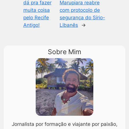
dá pra fazer
Marupiara reabre
muita coisa
com protocolo de
pelo Recife
segurança do Sírio-
Antigo!
Libanês
→
Sobre Mim
Jornalista por formação e viajante por paixão,