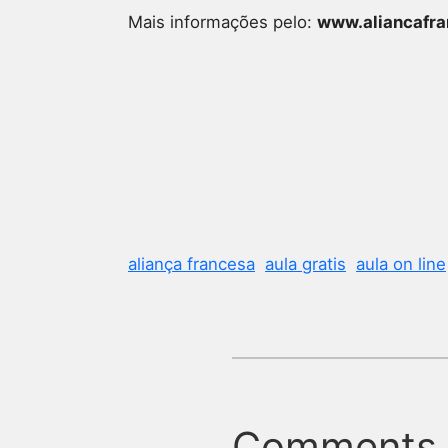
Mais informações pelo:
www.aliancafra
aliança francesa
aula gratis
aula on line
Comments