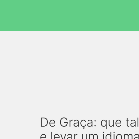
De Graça: que ta
e levar um idiom