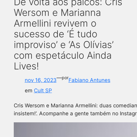
De volta aos palcos: Cris
Wersom e Marianna
Armellini revivem o
sucesso de ‘É tudo
improviso’ e ‘As Olívias’
com espetáculo Ainda
Lives!
—
por
nov 16, 2023
Fabiano Antunes
em
Cult SP
Cris Wersom e Marianna Armellini: duas comediant
insistem!’.
Acompanhe a gente também no Instagram