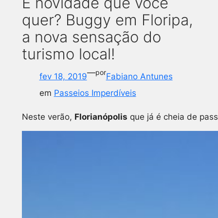
É novidade que você
quer? Buggy em Floripa,
a nova sensação do
turismo local!
—
por
fev 18, 2019
Fabiano Antunes
em
Passeios Imperdíveis
Neste verão,
Florianópolis
que já é cheia de pas