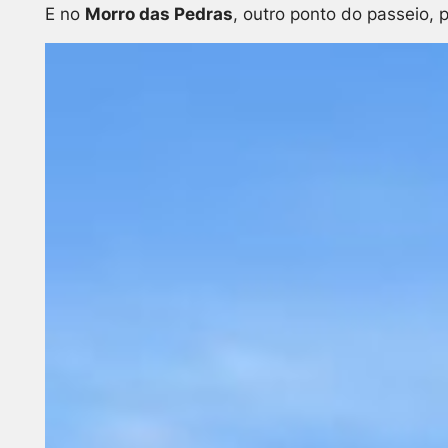
E no
Morro das Pedras
, outro ponto do passeio, 