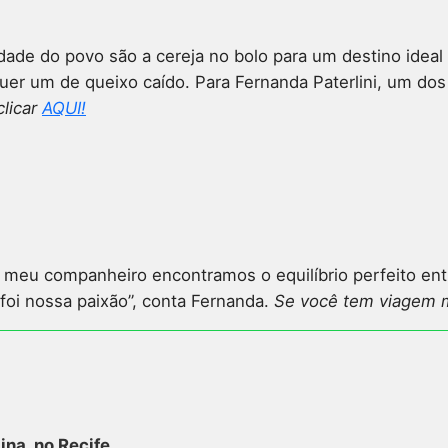
vidade do povo são a cereja no bolo para um destino ide
uer um de queixo caído. Para Fernanda Paterlini, um dos
clicar
AQUI!
eu e meu companheiro encontramos o equilíbrio perfeito 
oi nossa paixão”, conta Fernanda.
Se você tem viagem ma
ina, no Recife