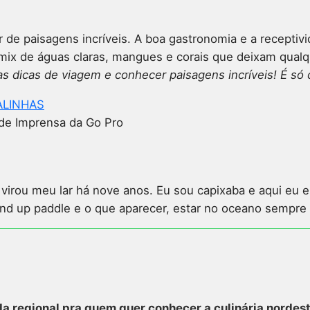
ar de paisagens incríveis. A boa gastronomia e a recepti
mix de águas claras, mangues e corais que deixam qualq
s dic
as de viagem e conhecer paisagens incríveis! É só 
 de Imprensa da Go Pro
to virou meu lar há nove anos. Eu sou capixaba e aqui 
d up paddle e o que aparecer, estar no oceano sempre f
a regional pra quem quer conhecer a culinária nordest