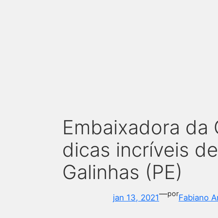
Embaixadora da G
dicas incríveis d
Galinhas (PE)
—
por
jan 13, 2021
Fabiano A