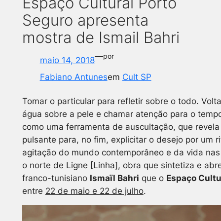
Espaço Cultural Porto
Seguro apresenta
mostra de Ismail Bahri
—
por
maio 14, 2018
Fabiano Antunes
em
Cult SP
Tomar o particular para refletir sobre o todo. Vol
água sobre a pele e chamar atenção para o temp
como uma ferramenta de auscultação, que revela e
pulsante para, no fim, explicitar o desejo por um 
agitação do mundo contemporâneo e da vida nas 
o norte de
Ligne [Linha]
, obra que sintetiza e abr
franco-tunisiano
Ismaïl Bahri
que o
Espaço Cultu
entre
22 de maio e 22 de julho
.