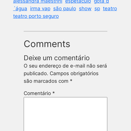
alessandra maestrini
espetáculo
gota d
´água
irma vap
são paulo
show
sp
teatro
teatro porto seguro
Comments
Deixe um comentário
O seu endereço de e-mail não será
publicado.
Campos obrigatórios
são marcados com
*
Comentário
*