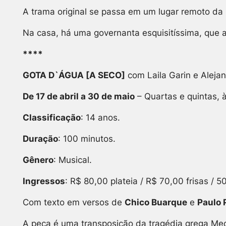
A trama original se passa em um lugar remoto da 
Na casa, há uma governanta esquisitíssima, que 
****
GOTA D`ÁGUA [A SECO]
com Laila Garin e Aleja
De 17 de abril a 30 de maio
– Quartas e quintas, à
Classificação
: 14 anos.
Duração
: 100 minutos.
Gênero
: Musical.
Ingressos
: R$ 80,00 plateia / R$ 70,00 frisas / 5
Com texto em versos de
Chico Buarque
e
Paulo 
A peça é uma transposição da tragédia grega Med