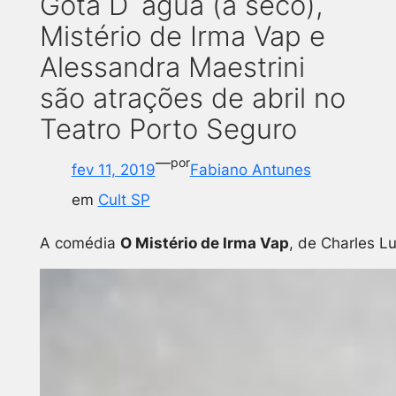
Gota D´água (a seco),
Mistério de Irma Vap e
Alessandra Maestrini
são atrações de abril no
Teatro Porto Seguro
—
por
fev 11, 2019
Fabiano Antunes
em
Cult SP
A comédia
O Mistério de Irma Vap
, de Charles L