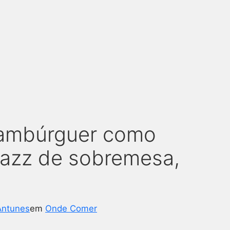
hambúrguer como
 jazz de sobremesa,
Antunes
em
Onde Comer