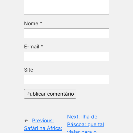
Nome
*
E-mail
*
Site
Next:
Ilha de
←
Previous:
Páscoa: que tal
Safári na África:
viajar para o