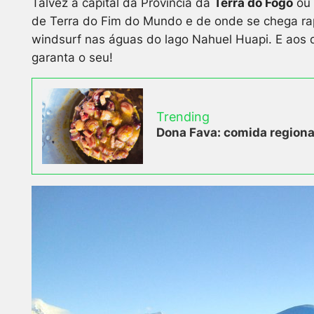
Talvez a capital da Província da
Terra do Fogo
ou 
de Terra do Fim do Mundo e de onde se chega rap
windsurf nas águas do lago Nahuel Huapi. E aos qu
garanta o seu!
Trending
Dona Fava: comida regional