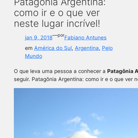
Patagônia Argentina:
como ir e o que ver
neste lugar incrível!
—
por
jan 9, 2018
Fabiano Antunes
em
América do Sul
, 
Argentina
, 
Pelo
Mundo
O que leva uma pessoa a conhecer a
Patagônia 
seguir. Patagônia Argentina: como ir e o que ver ne