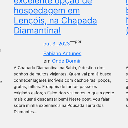
excelente opção de
hospedagem em
Lençóis, na Chapada
Diamantina!
—
por
out 3, 2023
r
Fabiano Antunes
em
Onde Dormir
A Chapada Diamantina, na Bahia, é destino dos
A
o
sonhos de muitos viajantes. Quem vai pra lá busca
s
conhecer lugares incríveis com cachoeiras, poços,
c
e
grutas, trilhas. E depois de tantos passeios
g
exigindo esforço físico dos visitantes, o que a gente
e
mais quer é descansar bem! Neste post, vou falar
m
sobre minha experiência na Pousada Terra dos
s
Diamantes.…