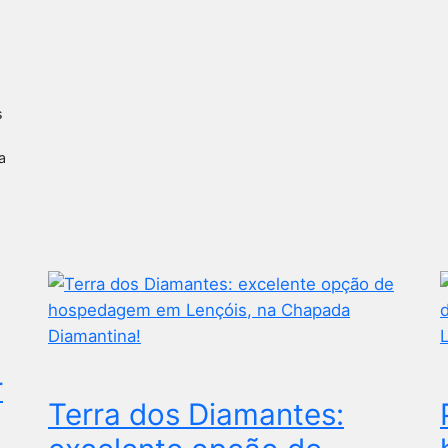
s
a
r
Terra dos Diamantes: