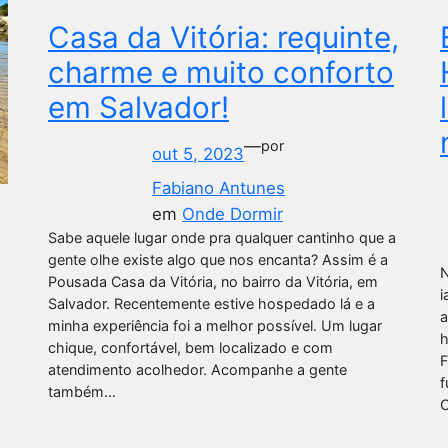
Casa da Vitória: requinte,
charme e muito conforto
em Salvador!
—
por
out 5, 2023
Fabiano Antunes
em
Onde Dormir
Sabe aquele lugar onde pra qualquer cantinho que a
gente olhe existe algo que nos encanta? Assim é a
N
Pousada Casa da Vitória, no bairro da Vitória, em
i
Salvador. Recentemente estive hospedado lá e a
a
minha experiência foi a melhor possível. Um lugar
h
chique, confortável, bem localizado e com
F
atendimento acolhedor. Acompanhe a gente
f
também…
C