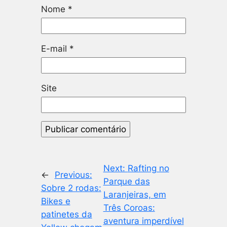
Nome
*
E-mail
*
Site
Next:
Rafting no
←
Previous:
Parque das
Sobre 2 rodas:
Laranjeiras, em
Bikes e
Três Coroas:
patinetes da
aventura imperdível