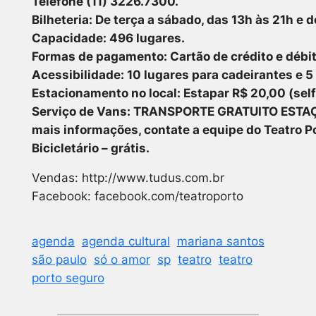
Telefone (11) 3226.7300.
Bilheteria: De terça a sábado, das 13h às 21h e 
Capacidade: 496 lugares.
Formas de pagamento: Cartão de crédito e débito
Acessibilidade: 10 lugares para cadeirantes e 5
Estacionamento no local: Estapar R$ 20,00 (sel
Serviço de Vans: TRANSPORTE GRATUITO ESTAÇÃO
mais informações, contate a equipe do Teatro P
Bicicletário – grátis.
Vendas: http://www.tudus.com.br
Facebook: facebook.com/teatroporto
agenda
agenda cultural
mariana santos
são paulo
só o amor
sp
teatro
teatro
porto seguro