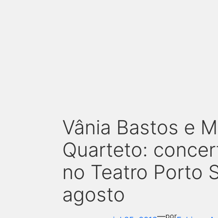
Vânia Bastos e M
Quarteto: concer
no Teatro Porto 
agosto
—
por