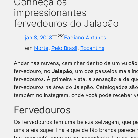
Conheça os
impressionantes
fervedouros do Jalapão
—
por
jan 8, 2018
Fabiano Antunes
em
Norte
, 
Pelo Brasil
, 
Tocantins
Andar nas nuvens, caminhar dentro de um vulcão e
fervedouro, no
Jalapão
, um dos passeios mais inc
fervedouros. À primeira vista, a sensação é de q
fervedouros na área do Jalapão. Catalogados são
também no Instagram, onde você pode receber vári
Fervedouros
Os fervedouros tem uma beleza selvagem, que par
uma areia super fina e que de tão branca parece 
fria, mas está longe de ser congelante. Em pouco