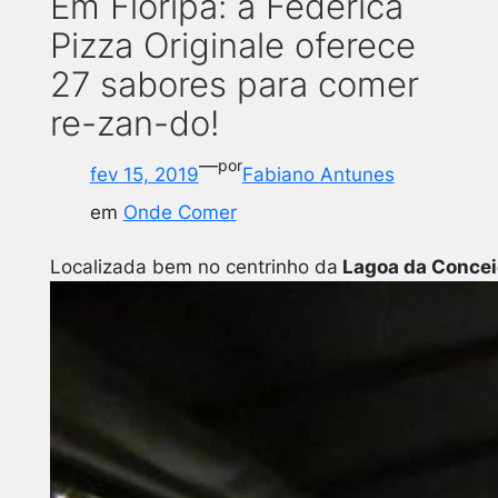
Em Floripa: a Federica
Pizza Originale oferece
27 sabores para comer
re-zan-do!
—
por
fev 15, 2019
Fabiano Antunes
em
Onde Comer
Localizada bem no centrinho da
Lagoa da Concei