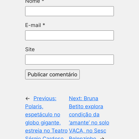
Nome
*
E-mail
*
Site
←
Previous:
Next:
Bruna
Polaris,
Betito explora
espetáculo no
condição da
globo gigante,
‘amante’ no solo
estreia no Teatro
VACA, no Sesc
Sérgio Cardoso
Belenzinho
→