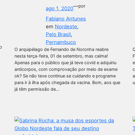
—
por
ago 1, 2020
Fabiano Antunes
em
Nordeste
, 
Pelo Brasil
, 
Pernambuco
o
O arquipélago de Fernando de Noronha reabre
Q
nesta terça-feira, 01 de setembro, mas calma!
F
Apenas para o público que já teve covid e adquiriu
e
anticorpos, com comprovação por meio de exame
c
ok? Se não teve continue se cuidando e programe
a
para ir à ilha após chegada da vacina. Bom, aos que
u
já têm permissão de…