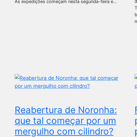
d
As expedições começam nesta segunda-feira e…
T
b
m
Reabertura de Noronha:
que tal começar por um
mergulho com cilindro?