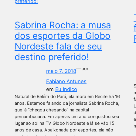
Sabrina Rocha: a musa
dos esportes da Globo
Nordeste fala de seu
destino preferido!
—
por
maio 7, 2018
Fabiano Antunes
S
em
Eu Indico
n
Natural de Belém do Pará, ela mora em Recife há 16
f
anos. Estamos falando da jornalista Sabrina Rocha,
L
que já “chegou chegando” na capital
d
pernambucana. Em apenas um ano conquistou seu
e
lugar ao sol na TV Globo Nordeste e lá se vão 15
m
anos de casa. Apaixonada por esportes, ela não