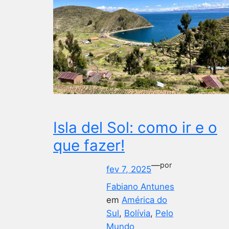
Isla del Sol: como ir e o
que fazer!
—
por
fev 7, 2025
Fabiano Antunes
em
América do
Sul
, 
Bolívia
, 
Pelo
Mundo