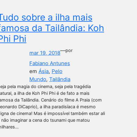
Tudo sobre a ilha mais
famosa da Tailândia: Koh
Phi Phi
—
por
mar 19, 2018
Fabiano Antunes
em
Ásia
, 
Pelo
Mundo
, 
Tailândia
eja pela magia do cinema, seja pela tragédia
atural, a ilha de Koh Phi Phi é de fato a mais
amosa da Tailândia. Cenário do filme A Praia (com
eonardo DiCaprio), a ilha paradisíaca é mesmo
igna de cinema! Mas é impossível também estar ali
 não imaginar a cena do tsunami que matou
ilhares…